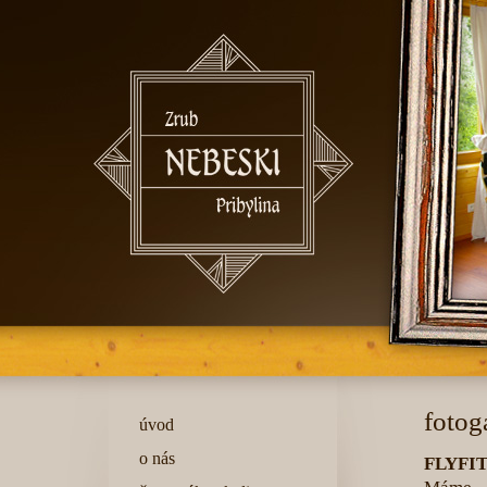
fotog
úvod
o nás
FLYFIT