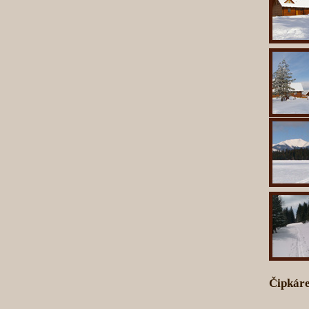
Čipkáre