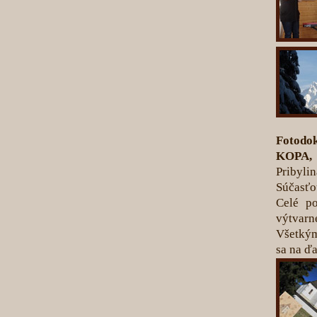
Fotodo
KOPA,
Pribyli
Súčasťou
Celé po
výtvarn
Všetkým
sa na ďa