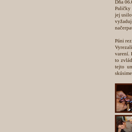
Dňa 06.0
Paličky
jej usil
vyžaduje
načerpať
Páni rez
Vyrezal
varení.
to zvlá
tejto u
skúsime