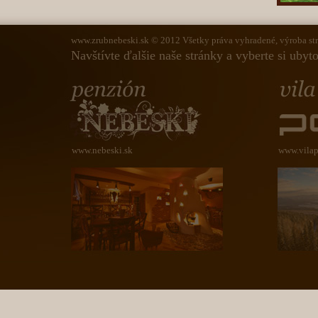
www.zrubnebeski.sk
© 2012 Všetky práva vyhradené, výroba st
Navštívte ďalšie naše stránky a vyberte si ubyt
www.nebeski.sk
www.vilap