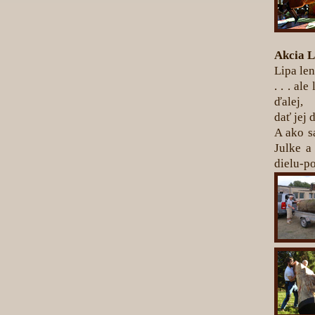
Akcia 
Lipa len
. . . al
ďalej,
dať jej 
A ako s
Julke a
dielu-p