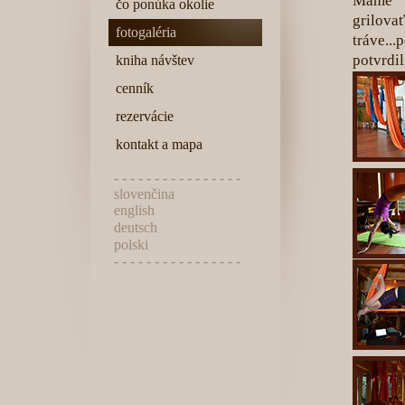
Máme v
čo ponúka okolie
grilova
fotogaléria
tráve..
potvrdi
kniha návštev
cenník
rezervácie
kontakt a mapa
- - - - - - - - - - - - - - - -
slovenčina
english
deutsch
polski
- - - - - - - - - - - - - - - -