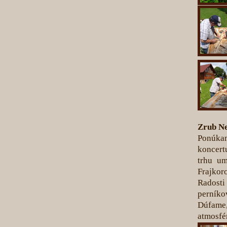
Zrub Ne
Ponúka
koncert
trhu um
Frajkoro
Radosti 
perníko
Dúfame
atmosfé